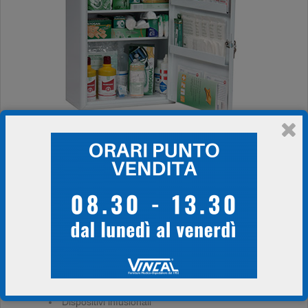
Aghi per biopsia
Abbigliamento e accessori in TNT sterile e TNT
non sterile
Bendaggi, cerotti, compresse per medicazione e
per medicazioni speciali
Buste per sterilizzazione
Calze post-operatorie e Calze anti-trombosi
Camici e Teleria specialistica per sala operatoria
Disinfettanti e sterilizzanti a freddo
Dispositivi antidecubito
Dispositivi per emergenza e pronto soccorso
Dispositivi infusionali